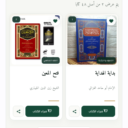
يتم عرض ٢ من أصل ٤٨ كتابا
٢
١
التصوف والتزكية
الفقه الشافعي
بداية الهداية
فتح المعين
الإمام أبو حامد الغزالي
الشيخ زين الدين المليباري
شراء الكتاب
شراء الكتاب