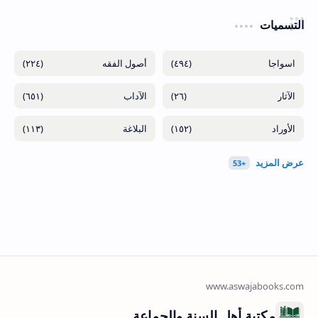
التسميات
(٢٢٤)
(٤٩٤)
(٦٥١)
(٢٦)
(١١٣)
(١٥٢)
مكتبة أهل السنة والجماعة