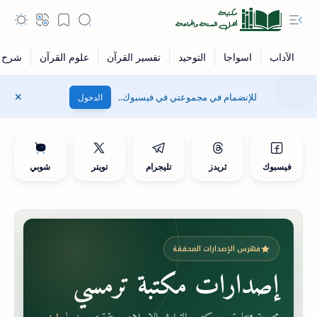
للإنضمام في مجموعتي في فيسبوك..
الدخول
فيسبوك
ثريدز
تليجرام
تويتر
شوبي
فهرس الإصدارات المحققة
إصدارات مكتبة ترمسي