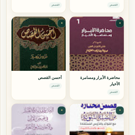
القصص
القصص
✦
✦
محاضرة الأبرار ومسامرة
أحسن القصص
الأخيار
القصص
القصص
✦
✦