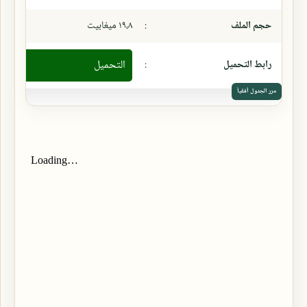
حجم الملف
:
١٩،٨ ميغابيت
رابط التحميل
:
التحميل