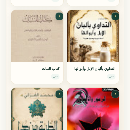
✦
✦
التداوي بألبان الإبل وأبوالها
كتاب النبات
شتى
شتى
✦
✦