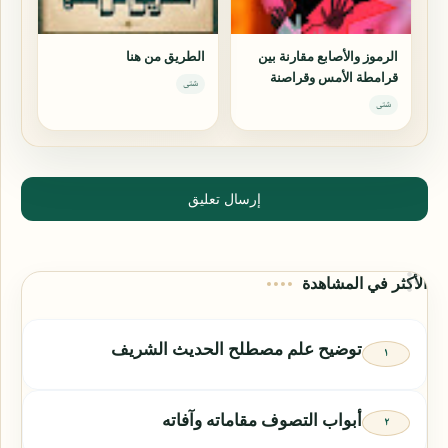
الرموز والأصابع مقارنة بين
الطريق من هنا
قرامطة الأمس وقراصنة
شتى
اليوم
شتى
إرسال تعليق
الأكثر في المشاهدة
توضيح علم مصطلح الحديث الشريف
أبواب التصوف مقاماته وآفاته