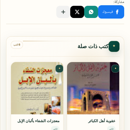
6 كتب
كتب ذات صلة
✦
✦
✦
عقوبة أهل الكبائر
معجزات الشفاء بألبان الإبل
شتى
شتى