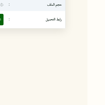
حجم الملف
:
٢٠ ميغابيت
رابط التحميل
:
ا