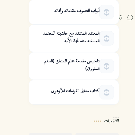
أبواب التصوف مقاماته وآفاته
المعتقد المنتقد مع حاشيته المعتمد
المستند بناء نجاة الأبد
تلخيص مقدمة علم المنطق (السلم
المنورق)
كتاب معاني القراءات للأزهري
التسميات