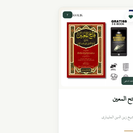
٢
لفقه الشافعي
ح المعين
شيخ زين الدين المليباري