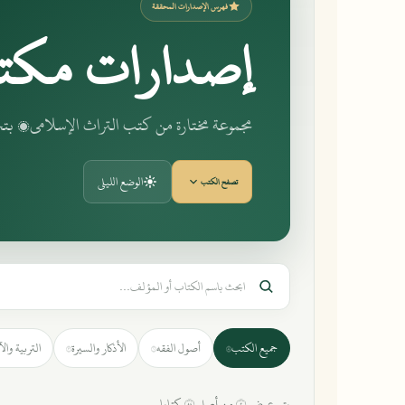
فهرس الإصدارات المحققة
إصدارات مكت
مجموعة مختارة من كتب التراث الإسلامي، 
الوضع الليلي
تصفح الكتب
جميع الكتب
أصول الفقه
الأذكار والسيرة
التربية وال
٣
١
٤٨
يتم عرض ٢ من أصل ٤٨ كتابا