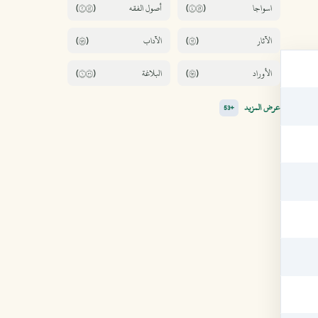
(٢٢٤)
(٤٩٤)
(٦٥١)
(٢٦)
(١١٣)
(١٥٢)