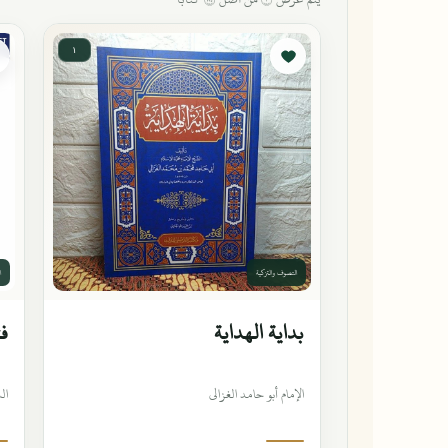
١
التصوف والتزكية
ا
بداية الهداية
فت
الإمام أبو حامد الغزالي
ال