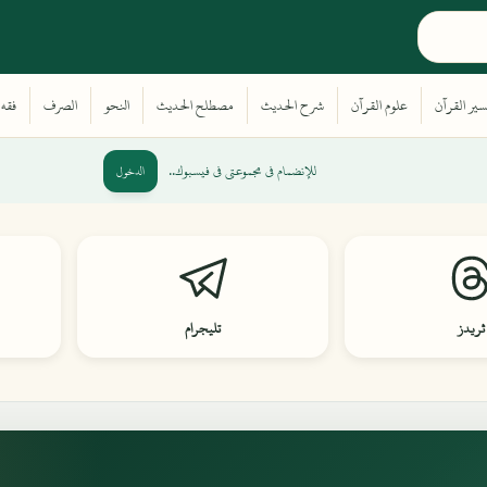
للإنضمام في مجموعتي في فيسبوك..
الدخول
ثريدز
تليجرام