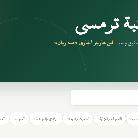
بة ترمسي
بتحقيق وضبط
ابن هارجو الجاوي «مبه ريان»
.
آداب
التصوف والتزكية
الحديث وعلومه
الرقائق والمواعظ
العقيدة
الفق
٧
٢
٧
٦
٥