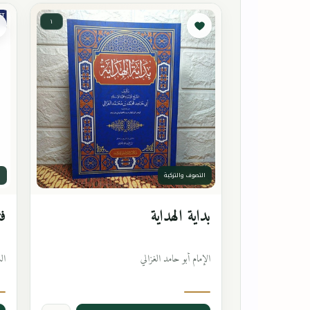
١
التصوف والتزكية
ا
بداية الهداية
فت
الإمام أبو حامد الغزالي
ال