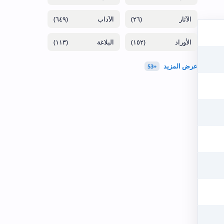
(٦٤٩)
(٢٦)
(١١٣)
(١٥٢)