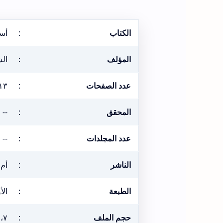
الكتاب
:
أسب
المؤلف
:
الش
عدد الصفحات
:
١٣
المحقق
:
--
عدد المجلدات
:
--
الناشر
:
أم 
الطبعة
:
الأول
حجم الملف
:
١١،٧ م