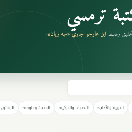
بة ترمسي
بتحقيق وضبط
ابن هارجو الجاوي «مبه ريان»
.
التربية والآداب
التصوف والتزكية
الحديث وعلومه
الرقائق 
٧
٦
٥