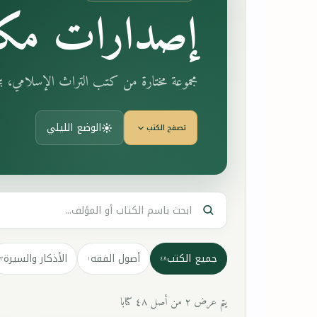
إصدارات مكت
مجموعة مختارة من كتب التراث الإسلامي، 
الوضع الليلي
تصفح الكتب
جميع الكتب
أصول الفقه
الأذكار والسيرة
٣
١
٤٨
يتم عرض ٢ من أصل ٤٨ كتابا