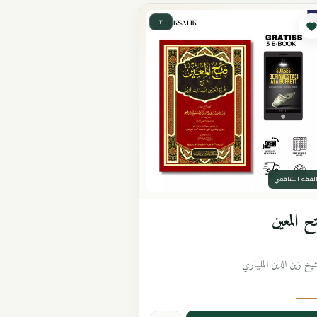
٢
لفقه الشافعي
ح المعين
شيخ زين الدين المليباري