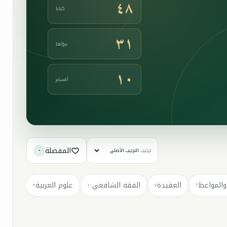
٤٨
كتابا
٣١
مؤلفا
١٠
أقسام
المفضلة
ترتيب
٠
والمواعظ
العقيدة
الفقه الشافعي
علوم العربية
كتب مت
٣
١٠
٧
٢