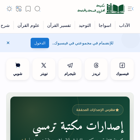
للإنضمام في مجموعتي في فيسبوك..
الدخول
فيسبوك
ثريدز
تليجرام
تويتر
شوبي
فهرس الإصدارات المحققة
إصدارات مكتبة ترمسي