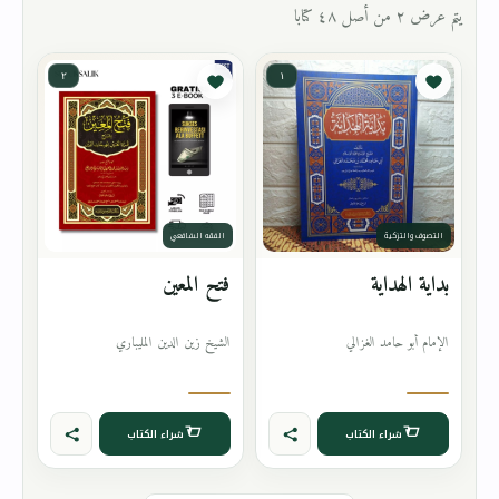
يتم عرض ٢ من أصل ٤٨ كتابا
٢
١
التصوف والتزكية
الفقه الشافعي
بداية الهداية
فتح المعين
الإمام أبو حامد الغزالي
الشيخ زين الدين المليباري
شراء الكتاب
شراء الكتاب