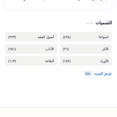
التسميات
(٢٢٣)
(٤٩٤)
(٦٥١)
(٢٦)
(١١٣)
(١٥٢)