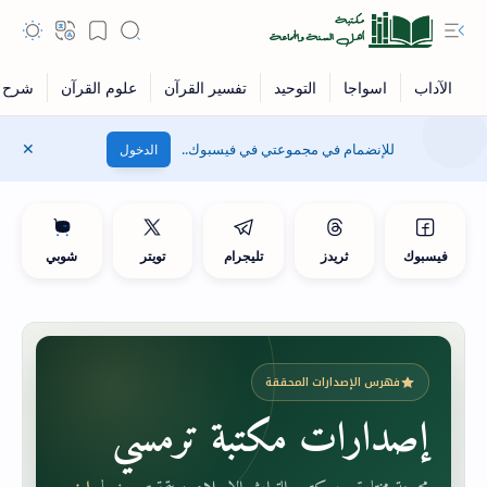
للإنضمام في مجموعتي في فيسبوك..
الدخول
فيسبوك
ثريدز
تليجرام
تويتر
شوبي
فهرس الإصدارات المحققة
إصدارات مكتبة ترمسي