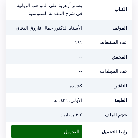
بصائر أزهرية على المواهب الربانية
الكتاب
:
في شرح المقدمة السنوسية
المؤلف
:
الأستاذ الدكتور جمال فاروق الدقاق
عدد الصفحات
:
١٩١
المحقق
:
--
عدد المجلدات
:
--
الناشر
:
كشيدة
الطبعة
:
الأولى، ١٤٣٦ ھ
حجم الملف
:
٣،٤ ميغابيت
التحميل
رابط التحميل
: