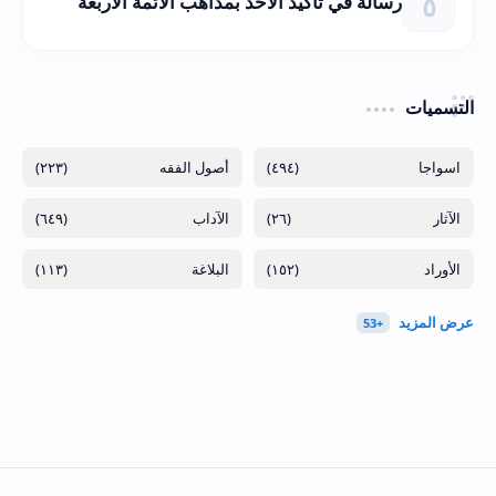
رسالة في تأكيد الأخذ بمذاهب الأئمة الأربعة
التسميات
(٢٢٣)
(٤٩٤)
(٦٤٩)
(٢٦)
(١١٣)
(١٥٢)