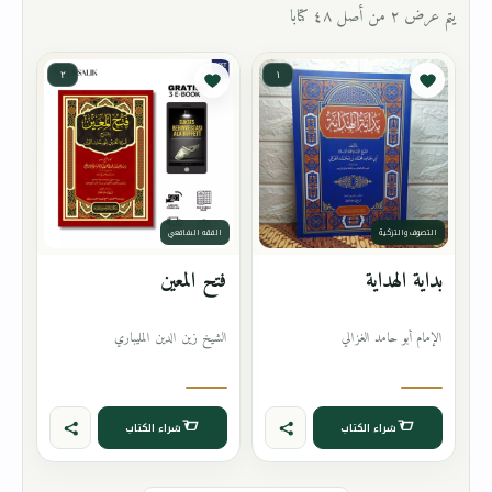
يتم عرض ٢ من أصل ٤٨ كتابا
٢
١
التصوف والتزكية
الفقه الشافعي
بداية الهداية
فتح المعين
الإمام أبو حامد الغزالي
الشيخ زين الدين المليباري
شراء الكتاب
شراء الكتاب