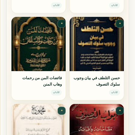
الجوزية)
الآداب
الآداب
✦
✦
حسن التلطف في بيان وجوب
فائضات المن من رحمات
سلوك التصوف
وهاب المنن
الآداب
الآداب
✦
✦