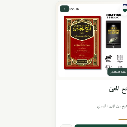
٢
لفقه الشافعي
ح المعين
شيخ زين الدين المليباري