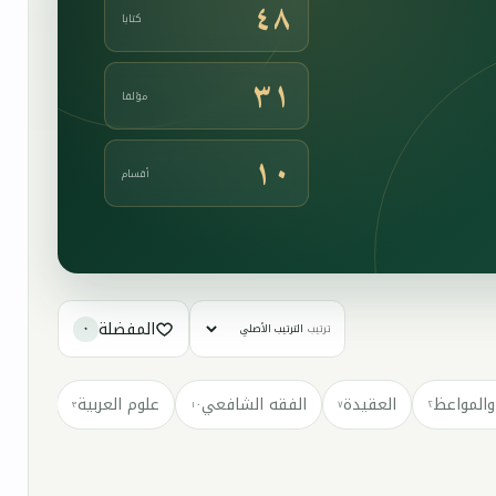
٤٨
كتابا
٣١
مؤلفا
١٠
أقسام
المفضلة
ترتيب
٠
والمواعظ
العقيدة
الفقه الشافعي
علوم العربية
كتب مت
٣
١٠
٧
٢