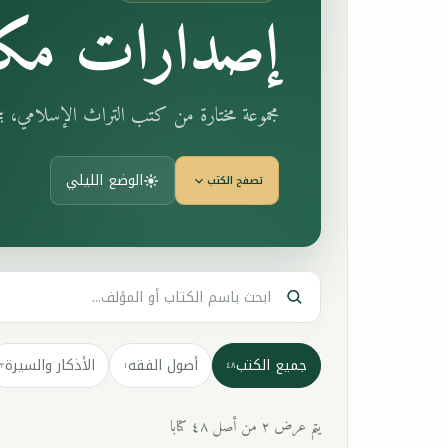
إصدارات مكت
مجموعة مختارة من كتب التراث الإسلامي، 
الوضع الليلي
تصفح الكتب
جميع الكتب
أصول الفقه
الأذكار والسيرة
٣
١
٤٨
يتم عرض ٢ من أصل ٤٨ كتابا