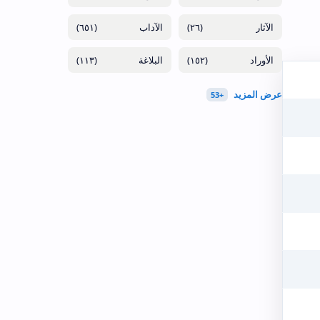
(٦٥١)
(٢٦)
(١١٣)
(١٥٢)