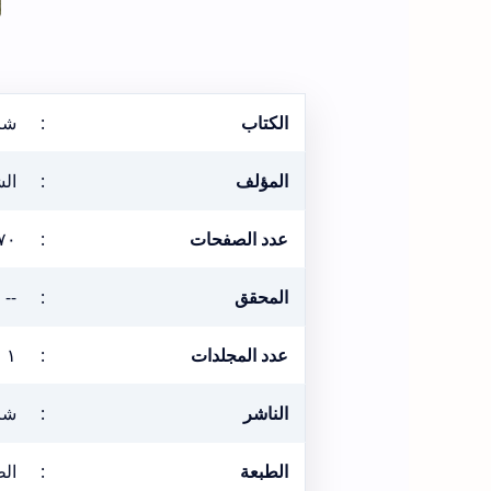
الكتاب
:
شرح
المؤلف
:
الش
عدد الصفحات
:
٧٠
المحقق
:
--
عدد المجلدات
:
١
الناشر
:
شر
الطبعة
:
الطبع