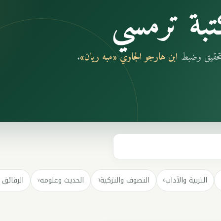
بة ترمسي
بتحقيق وضبط
ابن هارجو الجاوي «مبه ريان»
.
التربية والآداب
التصوف والتزكية
الحديث وعلومه
الرقائق 
٧
٦
٥