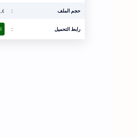
حجم الملف
:
١,٤ ميغا
رابط التحميل
:
ا