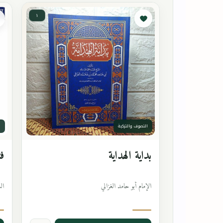
١
التصوف والتزكية
ا
بداية الهداية
فت
الإمام أبو حامد الغزالي
ال