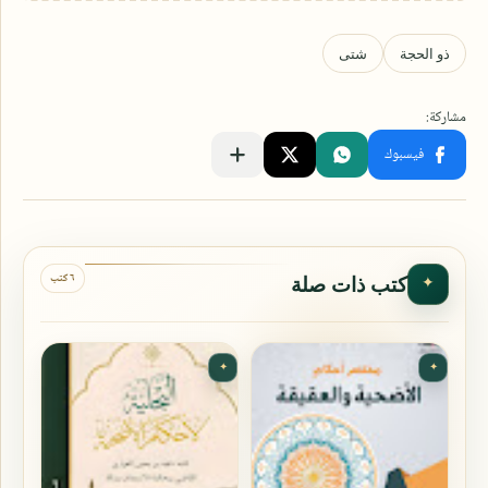
٦ كتب
كتب ذات صلة
✦
✦
✦