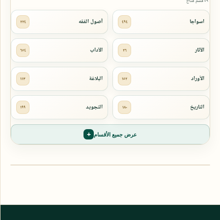
٥٩ قسم متاح
عرض جميع الأقسام