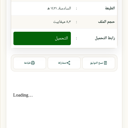
الطبعة
:
السادسة، ١٤٢١ ھ
حجم الملف
:
٨،٣ ميغابيت
رابط التحميل
:
التحميل
نسخ التوثيق
مشاركة
طباعة