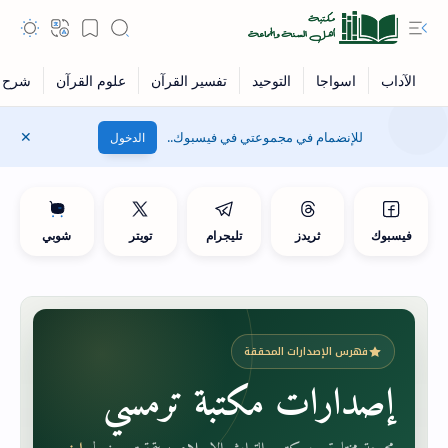
للإنضمام في مجموعتي في فيسبوك..
الدخول
فيسبوك
ثريدز
تليجرام
تويتر
شوبي
فهرس الإصدارات المحققة
إصدارات مكتبة ترمسي