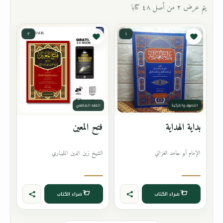
يتم عرض ٢ من أصل ٤٨ كتابا
٢
١
التصوف والتزكية
الفقه الشافعي
بداية الهداية
فتح المعين
الإمام أبو حامد الغزالي
الشيخ زين الدين المليباري
شراء الكتاب
شراء الكتاب