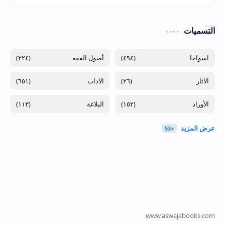
التسميات
(٢٢٤)
(٤٩٤)
(٦٥١)
(٢٦)
(١١٣)
(١٥٢)