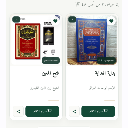
يتم عرض ٢ من أصل ٤٨ كتابا
٢
١
التصوف والتزكية
الفقه الشافعي
بداية الهداية
فتح المعين
الإمام أبو حامد الغزالي
الشيخ زين الدين المليباري
شراء الكتاب
شراء الكتاب