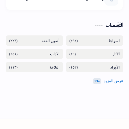
التسميات
(٢٢٣)
(٤٩٤)
(٦٥١)
(٢٦)
(١١٣)
(١٥٢)