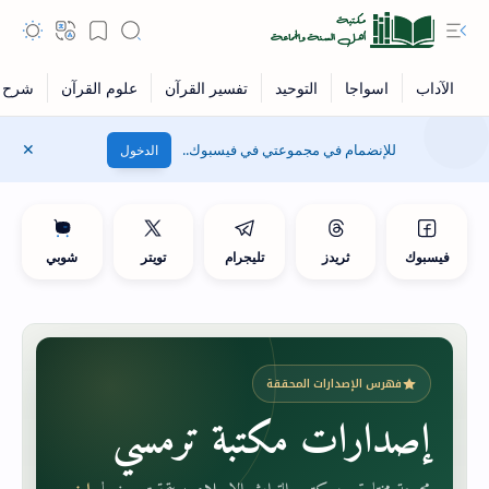
للإنضمام في مجموعتي في فيسبوك..
الدخول
فيسبوك
ثريدز
تليجرام
تويتر
شوبي
فهرس الإصدارات المحققة
إصدارات مكتبة ترمسي