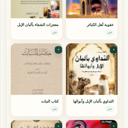
عقوبة أهل الكبائر
معجزات الشفاء بألبان الإبل
شتى
شتى
✦
✦
التداوي بألبان الإبل وأبوالها
كتاب النبات
شتى
شتى
✦
✦