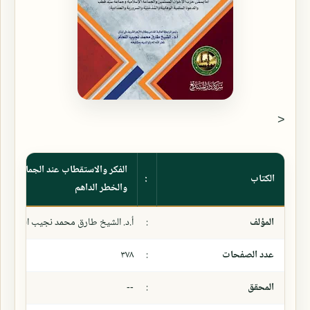
<
الفكر والاستقطاب عند الجماعات الم
الكتاب
:
والخطر الداهم
المؤلف
:
أ.د. الشيخ طارق محمد نجيب اللحام
عدد الصفحات
:
٣٧٨
المحقق
:
--