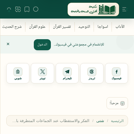
للإنضمام في مجموعتي في فيسبوك..
الدخول
فيسبوك
ثريدز
تليجرام
تويتر
شوبي
شتى
الرئيسية