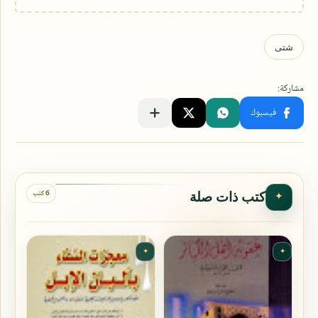
6 كتب
كتب ذات صلة
✦
✦
✦