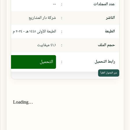
عدد المجلدات
:
--
الناشر
:
شركة دار المشاريع
الطبعة
:
الطبعة الأولى ١٤٤٥ هـ - ٢٠٢٤ م
حجم الملف
:
٤١،١ ميغابيت
رابط التحميل
:
التحميل