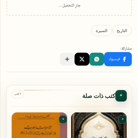
٦ كتب
كتب ذات صلة
✦
✦
✦