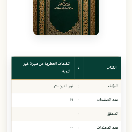
النفحات العطرية من سيرة خير
الكتاب
:
البرية
المؤلف
:
نور الدين عتر
عدد الصفحات
:
٤٩
المحقق
:
--
عدد المجلدات
:
--