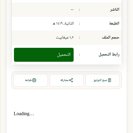
الناشر
:
--
الطبعة
:
الثانية، ١٤١٩ ھ
حجم الملف
:
١،٢ ميغابيت
رابط التحميل
:
التحميل
نسخ التوثيق
مشاركة
طباعة