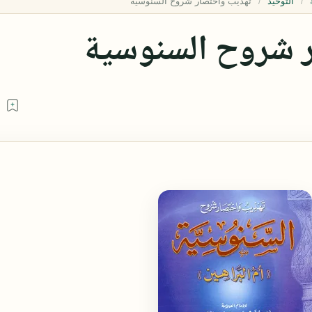
التوحيد
 شروح السنوسية