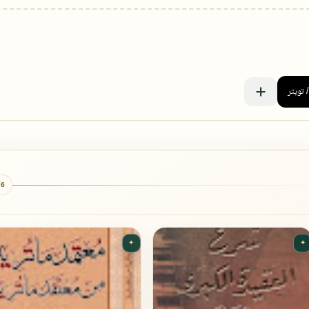
6 كتب
✦
✦