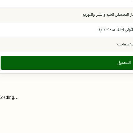
ار المصطفى للطبع والنشر والتوزيع
أولى (١٤٢٥ هـ - ٢٠٠٥ م)
 ميغابيت
التحميل