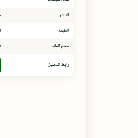
الناشر
:
د
الطبعة
:
ال
حجم الملف
:
٩،١
رابط التحميل
: