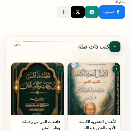
6 كتب
كتب ذات صلة
✦
✦
✦
الأعمال الشعرية الكاملة
فائضات المن من رحمات
للأديب القدير عبدالله
وهاب المنن