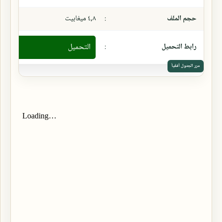
حجم الملف
:
٤,٨ ميغابيت
رابط التحميل
:
التحميل