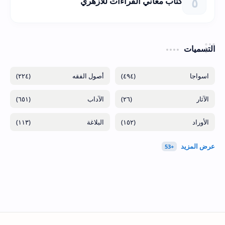
كتاب معاني القراءات للأزهري
التسميات
(٢٢٤)
(٤٩٤)
(٦٥١)
(٢٦)
(١١٣)
(١٥٢)