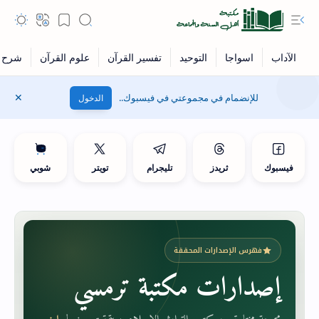
للإنضمام في مجموعتي في فيسبوك..
الدخول
فيسبوك
ثريدز
تليجرام
تويتر
شوبي
فهرس الإصدارات المحققة
إصدارات مكتبة ترمسي