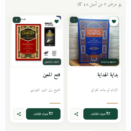
يتم عرض ٢ من أصل ٤٨ كتابا
٢
١
التصوف والتزكية
الفقه الشافعي
بداية الهداية
فتح المعين
الإمام أبو حامد الغزالي
الشيخ زين الدين المليباري
شراء الكتاب
شراء الكتاب