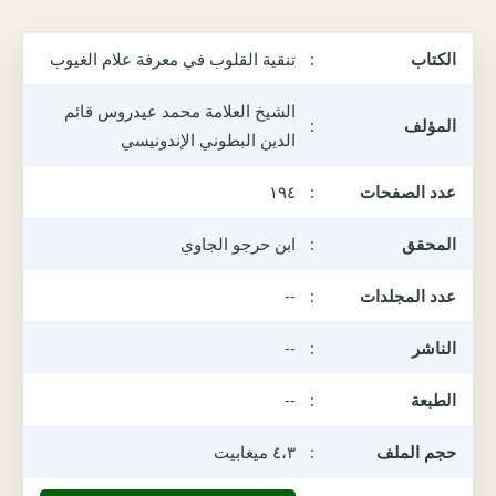
الكتاب
:
تنقية القلوب في معرفة علام الغيوب
الشيخ العلامة محمد عيدروس قائم
المؤلف
:
الدين البطوني الإندونيسي
عدد الصفحات
:
١٩٤
المحقق
:
ابن حرجو الجاوي
عدد المجلدات
:
--
الناشر
:
--
الطبعة
:
--
حجم الملف
:
٤،٣ ميغابيت