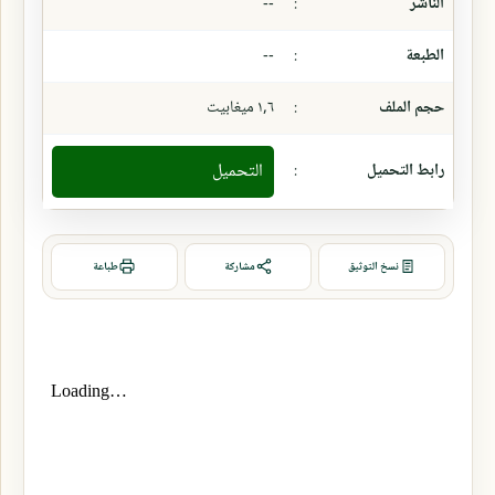
الناشر
:
--
الطبعة
:
--
حجم الملف
:
١,٦ ميغابيت
رابط التحميل
:
التحميل
نسخ التوثيق
مشاركة
طباعة