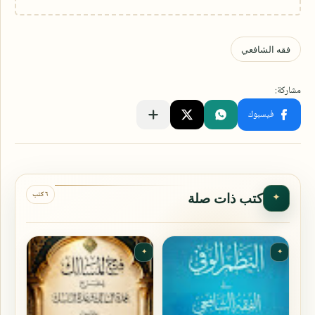
٦ كتب
كتب ذات صلة
✦
✦
✦