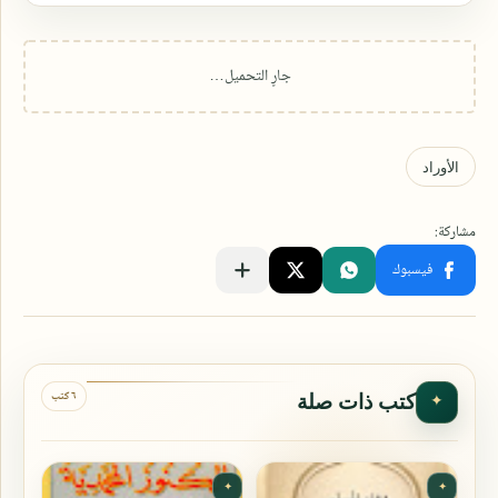
٦ كتب
كتب ذات صلة
✦
✦
✦