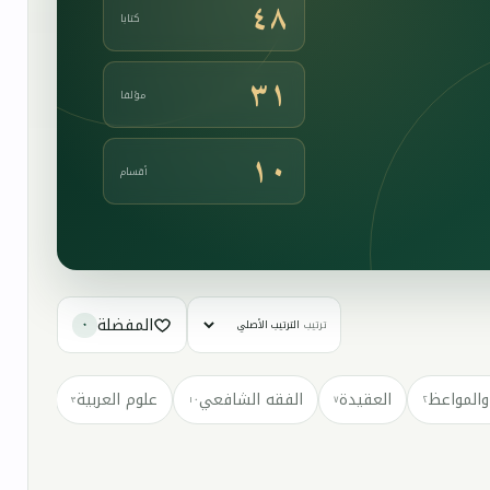
٤٨
كتابا
٣١
مؤلفا
١٠
أقسام
المفضلة
ترتيب
٠
والمواعظ
العقيدة
الفقه الشافعي
علوم العربية
كتب مت
٣
١٠
٧
٢