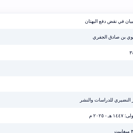
بيان في نقض دفع البهتان
وي بن صادق الجفري
٣
 النضيري للدراسات والنشر
١٤٤٧ هـ - ٢٠٢٥ م
بيت