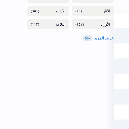
(٦٥١)
(٢٦)
(١١٣)
(١٥٢)