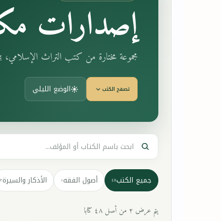
إصدارات مكت
مجموعة مختارة من كتب التراث الإسلامي، 
الوضع الليلي
تصفح الكتب
جميع الكتب
أصول الفقه
الأذكار والسيرة
٣
١
٤٨
يتم عرض ٢ من أصل ٤٨ كتابا