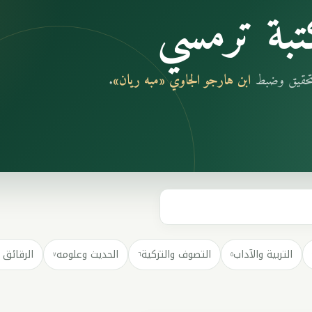
بة ترمسي
بتحقيق وضبط
ابن هارجو الجاوي «مبه ريان»
.
التربية والآداب
التصوف والتزكية
الحديث وعلومه
الرقائق 
٧
٦
٥