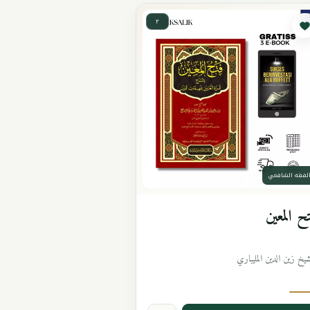
٢
لفقه الشافعي
ح المعين
شيخ زين الدين المليباري