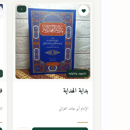
١
التصوف والتزكية
ا
بداية الهداية
فت
الإمام أبو حامد الغزالي
ال