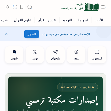
للإنضمام في مجموعتي في فيسبوك..
الدخول
فيسبوك
ثريدز
تليجرام
تويتر
شوبي
فهرس الإصدارات المحققة
إصدارات مكتبة ترمسي