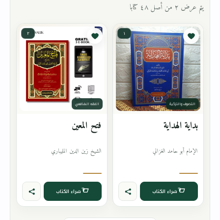
يتم عرض ٢ من أصل ٤٨ كتابا
٢
١
التصوف والتزكية
الفقه الشافعي
بداية الهداية
فتح المعين
الإمام أبو حامد الغزالي
الشيخ زين الدين المليباري
شراء الكتاب
شراء الكتاب