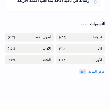
رسالة في تأكيد الأخذ بمذاهب الأئمة الأربعة
التسميات
(٢٢٣)
(٤٩٤)
(٦٥١)
(٢٦)
(١١٣)
(١٥٢)