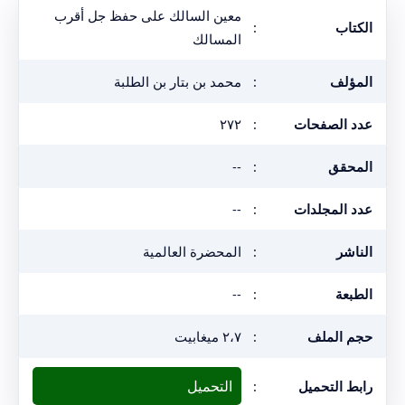
معين السالك على حفظ جل أقرب
الكتاب
:
المسالك
المؤلف
:
محمد بن بتار بن الطلبة
عدد الصفحات
:
٢٧٢
المحقق
:
--
عدد المجلدات
:
--
الناشر
:
المحضرة العالمية
الطبعة
:
--
حجم الملف
:
٢،٧ ميغابيت
التحميل
رابط التحميل
: